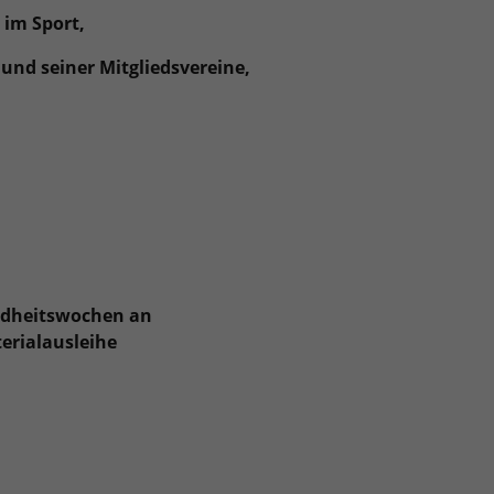
 im Sport,
nd seiner Mitgliedsvereine,
undheitswochen an
erialausleihe