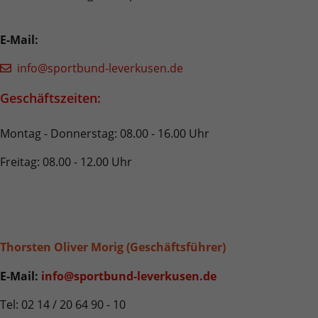
Quelle, aus der sie stammen, und die Seiten
in anonymisierter Form.
E-Mail:
Name
_dc_gtm_UA-101278931-2
info@sportbund-leverkusen.de
Anbieter
Google Analytics
Geschäftszeiten:
Laufzeit
1 Minute
Montag - Donnerstag: 08.00 - 16.00 Uhr
Dieser Cookie identifiziert die Besucher nach
Freitag: 08.00 - 12.00 Uhr
Alter, Geschlecht oder Interessen und nutzt
Zweck
dazu den DoubleClick des Google Tag
Manager, um die gezielte
Anzeigenplatzierung zu vereinfachen.
Thorsten Oliver Morig (Geschäftsführer)
Name
_ga_5HE3ZMLY8G
E-Mail:
info@sportbund-leverkusen.de
Anbieter
Google LLC
Tel: 02 14 / 20 64 90 - 10