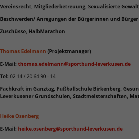
Laufzeit
2 Jahre
Vereinsrecht, Mitgliederbetreuung, Sexualisierte Gewalt
Wird verwendet, um den Sitzungsstatus zu
Beschwerden/ Anregungen der Bürgerinnen und Bürger u
Zweck
erhalten.
Zuschüsse, HalbMarathon
Thomas Edelmann
(Projektmanager)
E-Mail:
thomas.edelmann@sportbund-leverkusen.de
Tel:
02 14 / 20 64 90 - 14
Fachkraft im Ganztag, Fußballschule Birkenberg, Ges
Leverkusener Grundschulen, Stadtmeisterschaften, Mat
Heike Osenberg
E-Mail:
heike.osenberg@sportbund-leverkusen.de