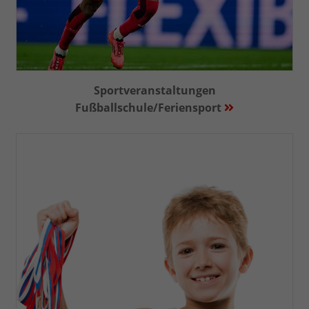
Anbieter
Google LLC
Laufzeit
2 Jahre
Wird verwendet, um den Sitzungsstatus
Zweck
Sportveranstaltungen
zu erhalten.
Fußballschule/Feriensport